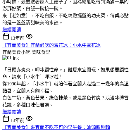
小時候，最愛跟著家人上館子了，因為總能吃得到滿滿一桌的
澎湃好菜，白飯一碗接一碗。
來［老如意］，不吃白飯，不吃精緻擺盤的功夫菜，每桌必點
的是一盤盤清甜味美的水餃。
繼續閱讀
13年前
【宜蘭美食】宜蘭必吃的雪花冰：小水牛雪花冰
宜蘭美食小吃
美味食記
「日頭赤炎炎，呷冰顧性命。」豔夏來宜蘭玩，如果想要顧性
命，請來［小水牛］呷冰啦！
從1990年起，［小水牛］就陪伴著宜蘭人走過二十幾年的高溫
酷暑，宜蘭人有夠幸福。
白色牛奶、黃色芒果、綠色抹茶、或是黑色竹炭？浪漫冰磚雪
花飄，多種口味任君選。
繼續閱讀
13年前
【宜蘭美食】來宜蘭不吃不可的早午餐：汕頭餛飩麵