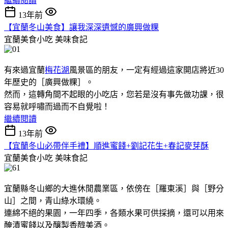
繼續閱讀
13年前
【宜蘭冬山美食】讓我深深遺憾的廣興做粿
宜蘭美食小吃
美味食記
有來過宜蘭
梅花湖
風景區的朋友，一定有經過這家開店將近30
年歷史的［廣興做粿］。
然而，這轉角間不起眼的小吃店，您若是沒有事先做功課，很
容易就呼嘯而過而不自覺啦！
繼續閱讀
13年前
【宜蘭冬山必帶伴手禮】順進蜜餞+劉記花生+春記麥芽酥
宜蘭美食小吃
美味食記
宜蘭縣冬山鄉的大進休閒農業區，依傍在［羅東溪］與［野分
山］之間，青山綠水環繞。
連綿不絕的果園，一年四季，各類水果可供採摘，還可以用來
醃漬蜜餞以及釀製香醇美酒。