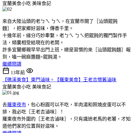
宜蘭美食小吃
美味食記
來自大陸汕頭的老ㄅㄟ ㄅㄟ，在宜蘭市開了［汕頭餛飩
麵］，把家鄉好滋味，傳香千里。
十幾年前，緣分巧妙牽繫，老ㄅㄟ ㄅㄟ把餛飩的獨門製作手
法，傾囊相受給現在的老闆。
許多宜蘭鄉親早早出門上班，總是習慣的來［汕頭餛飩麵］報
到，嗑一碗麻醬麵+餛飩湯。
繼續閱讀
13年前
【礁溪美食】東門滷味。【羅東美食】王老吉懷舊滷味
宜蘭美食小吃
美味食記
去
羅東夜市
，包心粉圓可以不吃，羊肉湯和照燒皮蛋可以不
排，我必吃［王老吉滷味］！
羅東夜市外圍的［王老吉滷味］，只有識途老馬的老饕，才知
道他們家的位置與好滋味。