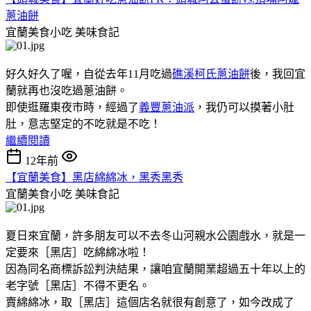
蔥油餅
宜蘭美食小吃
美味食記
好久好久了喔，自從去年11月吃過
礁溪柯氏蔥油餅
後，我回宜
蘭就再也沒吃過蔥油餅。
即使逛羅東夜市時，經過了
義豐蔥油派
，我仍可以摸著小肚
肚，意志堅定的不吃就是不吃！
繼續閱讀
12年前
【宜蘭美食】黑店綿綿冰，黑秀黑秀
宜蘭美食小吃
美味食記
夏日來宜蘭，許多朋友可以不去冬山河親水公園戲水，就是一
定要來［黑店］吃綿綿冰啦！
因為同名商標訴訟判決結果，讓咱宜蘭開業超過五十年以上的
老字號［黑店］不得不更名。
賣綿綿冰，取［黑店］這個店名就很有創意了，如今改成了