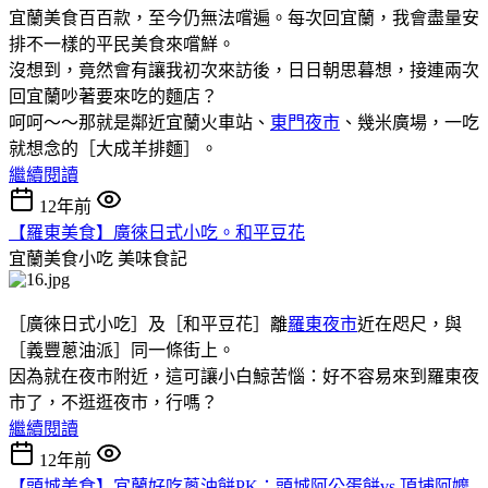
宜蘭美食百百款，至今仍無法嚐遍。每次回宜蘭，我會盡量安
排不一樣的平民美食來嚐鮮。
沒想到，竟然會有讓我初次來訪後，日日朝思暮想，接連兩次
回宜蘭吵著要來吃的麵店？
呵呵～～那就是鄰近宜蘭火車站、
東門夜市
、幾米廣場，一吃
就想念的［大成羊排麵］。
繼續閱讀
12年前
【羅東美食】廣徠日式小吃。和平豆花
宜蘭美食小吃
美味食記
［廣徠日式小吃］及［和平豆花］離
羅東夜市
近在咫尺，與
［義豐蔥油派］同一條街上。
因為就在夜市附近，這可讓小白鯨苦惱：好不容易來到羅東夜
市了，不逛逛夜市，行嗎？
繼續閱讀
12年前
【頭城美食】宜蘭好吃蔥油餅PK：頭城阿公蛋餅vs.頂埔阿嬤