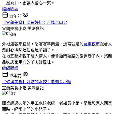
［黑秀］，更讓人會心一笑。
繼續閱讀
13年前
【宜蘭美食】溫補好料：正隆羊肉湯
宜蘭美食小吃
美味食記
外地遊客來宜蘭，想嚐嚐羊肉湯，通常就是到
羅東夜市
跟著人
潮耐心排阿灶伯或是羊舖子。
在地宜蘭鄉親不想人擠人，便會熟門熟路的鑽進巷子內，悠閒
品味店家用心的羊肉好風味。
繼續閱讀
13年前
【礁溪美食】好吃的水餃：老如意小館
宜蘭美食小吃
美味食記
開業超過60年的手工水餃老店：老如意小館，是我和家人回宜
蘭時，經常上門的小館子。