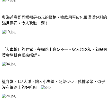
與海苔壽司同樣都是45元的價格，這款用蛋皮包覆滿滿好料的
滿月壽司，令人驚豔！讚！
［大車輪］的弁當，在網路上褒貶不一。家人想吃飯，就點個
黃金豬排弁當來嚐鮮。
這弁當，148大洋，讓人小失望，配菜少少，豬排柴柴，似乎
沒有網路上的好吃呀！