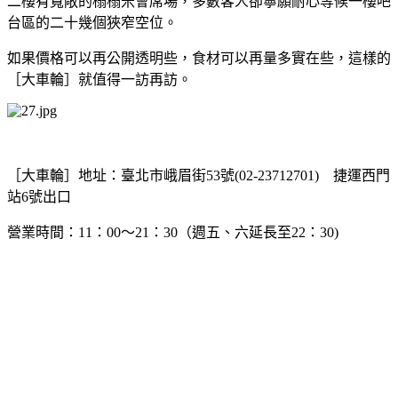
二樓有寬敞的榻榻米會席場，多數客人卻寧願耐心等候一樓吧
台區的二十幾個狹窄空位。
如果價格可以再公開透明些，食材可以再量多實在些，這樣的
［大車輪］就值得一訪再訪。
［大車輪］
地址：臺北市峨眉街53號(02-23712701) 捷運西門
站6號出口
營業時間：11：00～21：30（週五、六延長至22：30)