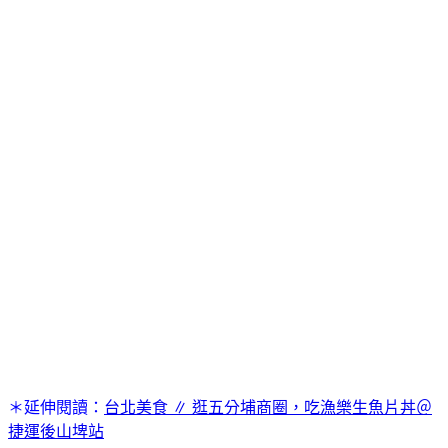
＊延伸閱讀：
台北美食 ∥ 逛五分埔商圈，吃漁樂生魚片丼＠
捷運後山埤站