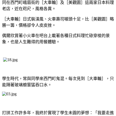
同在西門町峨眉街的［大車輪］及［美觀園］這兩家日本料理
老店，近在咫尺，風格各異。
［大車輪］日式裝潢風、火車壽司噱頭十足，比［美觀園］略
勝一籌，價格卻令人皮皮挫。
偶爾欣賞著小火車在吧台上載著各種日式料理忙碌穿梭的景
象，也是人生難得的用餐體驗。
學生時代，常與同學來西門町鬼混。每次見到［大車輪］，只
能隔著玻璃櫥窗猛吞口水。
打拼工作許多年，我終於實現了學生未圓的夢想：「我要走進