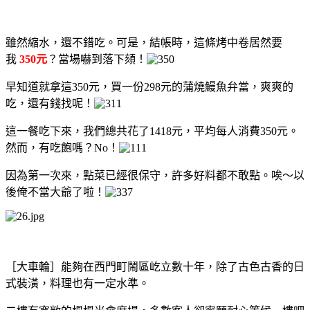
雖然縮水，還不錯吃。可是，結帳時，這條烤中卷居然要
我
350元
？當場嚇到落下頦！
早知道就拿這350元，買一份298元的蒲燒鰻魚弁當，爽爽的
吃，還有錢找呢！
這一餐吃下來，我們總共花了1418元，平均每人消費350元。
然而，有吃飽嗎？No！
因為第一次來，點菜已經很保守，許多好料都不敢點。唉～以
後俺不當大爺了啦！
［大車輪］能夠在西門町鬧區屹立數十年，除了古色古香的日
式裝潢，料理也有一定水準。