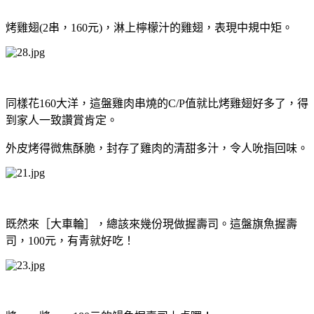
烤雞翅(2串，160元)，淋上檸檬汁的雞翅，表現中規中矩。
同樣花160大洋，這盤雞肉串燒的C/P值就比烤雞翅好多了，得
到家人一致讚賞肯定。
外皮烤得微焦酥脆，封存了雞肉的清甜多汁，令人吮指回味。
既然來［大車輪］，總該來幾份現做握壽司。這盤旗魚握壽
司，100元，有青就好吃！