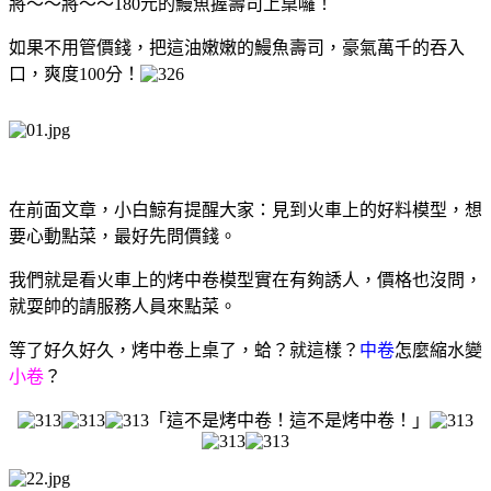
將～～將～～180元的鰻魚握壽司上桌囉！
如果不用管價錢，把這油嫩嫩的鰻魚壽司，豪氣萬千的吞入
口，爽度100分！
在前面文章，小白鯨有提醒大家：見到火車上的好料模型，想
要心動點菜，最好先問價錢。
我們就是看火車上的烤中卷模型實在有夠誘人，價格也沒問，
就耍帥的請服務人員來點菜。
等了好久好久，烤中卷上桌了，蛤？就這樣？
中卷
怎麼縮水變
小卷
？
「這不是烤中卷！這不是烤中卷！」