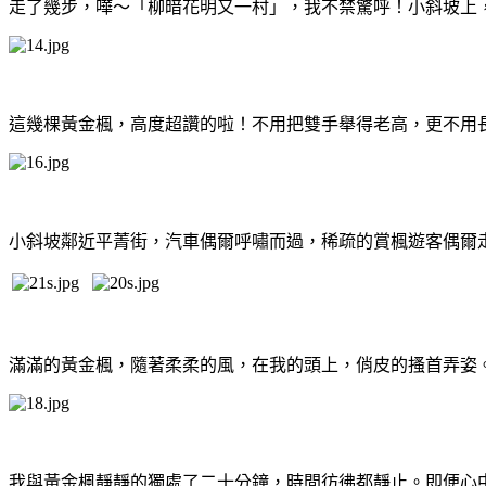
走了幾步，嘩～「柳暗花明又一村」，我不禁驚呼！小斜坡上
這幾棵黃金楓，高度超讚的啦！不用把雙手舉得老高，更不用
小斜坡鄰近平菁街，汽車偶爾呼嘯而過，稀疏的賞楓遊客偶爾
滿滿的黃金楓，隨著柔柔的風，在我的頭上，俏皮的搔首弄姿
我與黃金楓靜靜的獨處了二十分鐘，時間彷彿都靜止。即便心