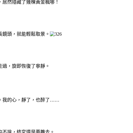
，居然隱藏了幾棵黃金楓哪！
長鏡頭，就能輕鬆取景。
走過，旋即恢復了寧靜。
。我的心，靜了，也醉了……
中不捨，終究還是要離去。