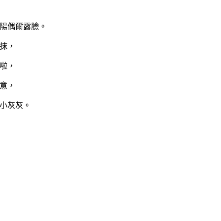
陽偶爾露臉。
抹，
啦，
意，
小灰灰。