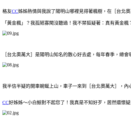
格友
CC
姊姊熱情與我說了陽明山哪裡見得著楓樹，在［台北奧
「黃金楓」？我孤陋寡聞沒聽過！我不禁狐疑著：真有黃金楓
［台北奧萬大］是陽明山知名的散心好去處，每年春季，總會
我半信半疑的開車蜿蜒上山，車子一來到［台北奧萬大］，內
CC
好姊姊～小白鯨對不起您了！我真是不知好歹，居然還懷疑