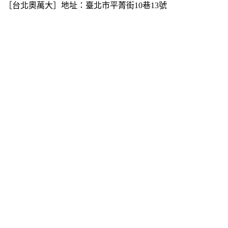
［台北奧萬大］地址：臺北市平菁街10巷13號