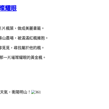
璀璨耀眼
片片楓葉，做成美麗書籤。
壽山農場，被滿滿紅楓擁抱。
尋覓覓，尋找屬於他的楓。
那一片璀璨耀眼的黃金楓。
好天氣，衝陽明山！