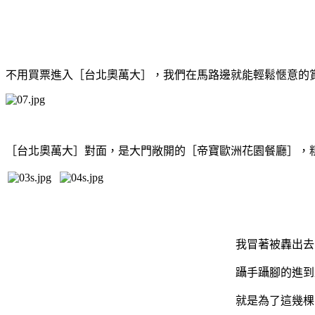
不用買票進入［台北奧萬大］，我們在馬路邊就能輕鬆愜意的
［台北奧萬大］對面，是大門敞開的［帝寶歐洲花園餐廳］，
我冒著被轟出去
躡手躡腳的進到
就是為了這幾棵