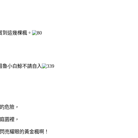
賞到這幾棵楓
。
粗魯小白鯨不請自入
的危險，
庭園裡，
閃亮耀眼的黃金楓啊！