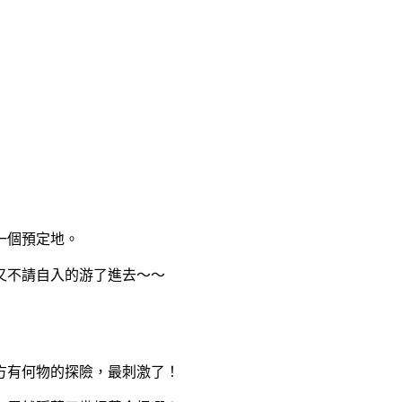
一個預定地。
又不請自入的游了進去～～
方有何物的探險，最刺激了！