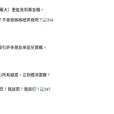
萬大］更能見到黃金楓。
？不會是姊姊唬弄我吧？
吸引許多朋友來這兒賞楓。
心所有疑惑，立刻煙消雲散！
您！我該罰！我該打！