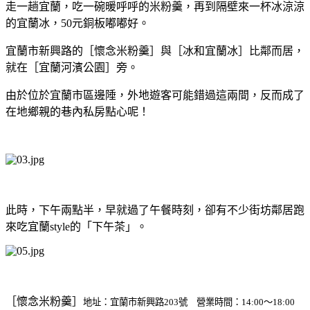
走一趟宜蘭，吃一碗暖呼呼的米粉羹，再到隔壁來一杯冰涼涼
的宜蘭冰，50元銅板嘟嘟好。
宜蘭市新興路的［懷念米粉羹］與［冰和宜蘭冰］比鄰而居，
就在［宜蘭河濱公園］旁。
由於位於宜蘭市區邊陲，外地遊客可能錯過這兩間，反而成了
在地鄉親的巷內私房點心呢！
此時，下午兩點半，早就過了午餐時刻，卻有不少街坊鄰居跑
來吃宜蘭style的「下午茶」。
［懷念米粉羹］
地址：宜蘭市新興路203號 營業時間：14:00～18:00