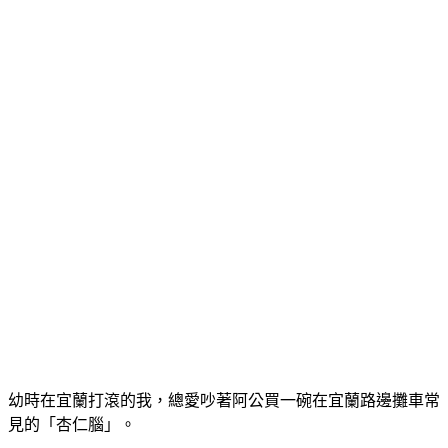
幼時在宜蘭打滾的我，總愛吵著阿公買一碗在宜蘭路邊攤車常
見的「杏仁腦」。