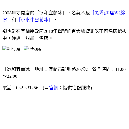
2008年才開店的［冰和宜蘭冰］，名氣不及
［黑秀(黑店)綿綿
冰］
和
［小水牛雪花冰］
，
卻也能在宜蘭縣政府2010年舉辦的百大旅遊非吃不可名店選拔
中，獲選「甜品」名店。
［冰和宜蘭冰］地址：宜蘭市新興路207號 營業時間：11:00
～22:00
電話：03-9331256
(→
官網
：提供宅配服務)