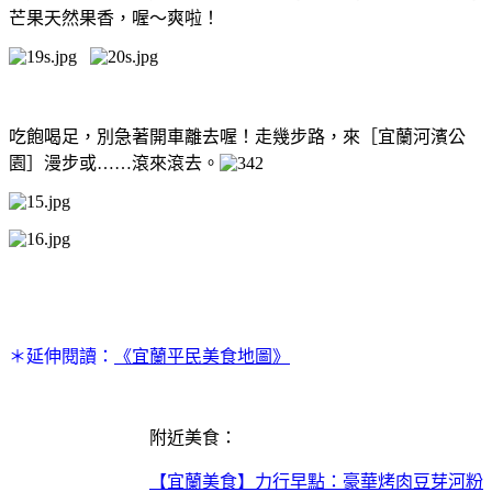
芒果天然果香，喔～爽啦！
吃飽喝足，別急著開車離去喔！走幾步路，來［宜蘭河濱公
園］漫步或……滾來滾去。
＊延伸閱讀：
《宜蘭平民美食地圖》
附近美食：
【宜蘭美食】力行早點：豪華烤肉豆芽河粉