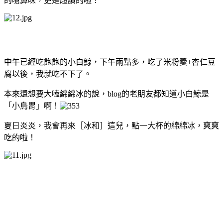
的嗆鼻味，更是超讚的啦！
中午已經吃飽飽的小白鯨，下午兩點多，吃了米粉羹+杏仁豆
腐以後，我就吃不下了。
本來還想要大嗑綿綿冰的說，blog的老朋友都知道小白鯨是
「小鳥胃」啊！
夏日炎炎，我會再來［冰和］這兒，點一大杯的綿綿冰，爽爽
吃的啦！