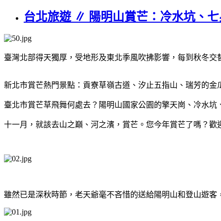
台北旅遊 ∥ 陽明山賞芒：冷水坑、
臺灣北部得天獨厚，受地形及東北季風吹拂影響，每到秋冬交
新北市賞芒熱門景點：貢寮草嶺古道、汐止五指山、瑞芳的金
臺北市賞芒草飛舞何處去？陽明山國家公園的擎天崗、冷水坑
十一月，就該去山之巔、河之濱，賞芒。您今年賞芒了嗎？歡
雖然已是深秋時節，老天爺毫不吝惜的送給陽明山和登山遊客