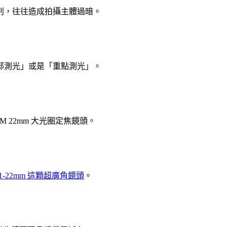
判，往往造成拍攝主體過暗。
部測光」或是「重點測光」。
 22mm 大光圈定焦鏡頭。
 11-22mm 這顆超廣角鏡頭
。