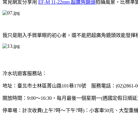
常見網友分享用
EF-M 11-22mm 超廣角鏡頭
拍攝風景，比標準
我只是剛入手微單眼的初心者，還不能把超廣角鏡頭效能發揮
冷水坑遊客服務站：
地址：臺北市士林區菁山路101巷170號 服務電話：(02)2861-00
開放時間：9:00～16:30，每月最後一個星期一(遇國定假日順
停車場：計次收費(上午7時～下午7時)：小客車50元、大型重機