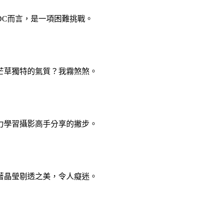
DC而言，是一項困難挑戰。
芒草獨特的氣質？我霧煞煞。
力學習攝影高手分享的撇步。
著晶瑩剔透之美，令人癡迷。