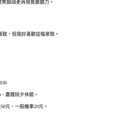
變焦鏡頭更具視覺震撼力。
極致，但我好喜歡這幅景致。
36
延)、農曆除夕休館。
50元、一般機車20元。