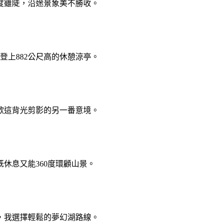
度雖陡，沿途景象美不勝收。
登上882公尺高的休憩涼亭。
歡這背光剪影的另一番意境。
休息又能360度環顧山景。
峰，我選擇輕鬆的夢幻湖路線。