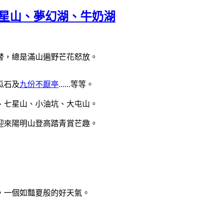
七星山、夢幻湖、牛奶湖
替，總是滿山遍野芒花怒放。
瓜石及
九份不厭亭
......等等。
、七星山、小油坑、大屯山。
迎來陽明山登高踏青賞芒趣。
，一個如豔夏般的好天氣。