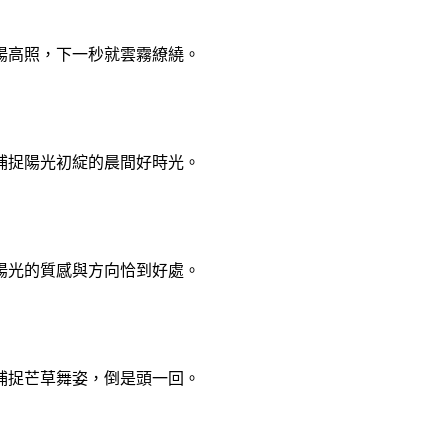
陽高照，下一秒就雲霧繚繞。
捕捉陽光初綻的晨間好時光。
陽光的質感與方向恰到好處。
捕捉芒草舞姿，倒是頭一回。