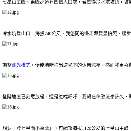
七星山主峰、東峰步道有四個入口處，若是從冷水坑攻頂，坡
冷水坑登山口，海拔740公尺，我悠閒的邊走邊賞景拍照，緩步
調整
測光模式
，便能清晰拍出逆光下的休憩涼亭，然而我更喜
登階速度已刻意放緩，還是氣喘吁吁。我賴在休憩涼亭許久，既
想要「登七星而小臺北」，可續攻海拔1120公尺的七星山主