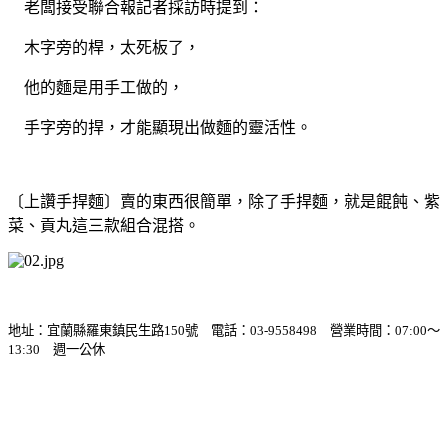
老闆接受聯合報記者採訪時提到：
木字旁的桿，太死板了，
他的麵是用手工做的，
手字旁的捍，才能顯現出做麵的靈活性。
〔上讚手捍麵〕賣的東西很簡單，除了手捍麵，就是餛飩、紫
菜、貢丸這三款組合混搭。
地址：宜蘭縣羅東鎮民生路150號 電話：03-9558498 營業時間：07:00～
13:30 週一公休