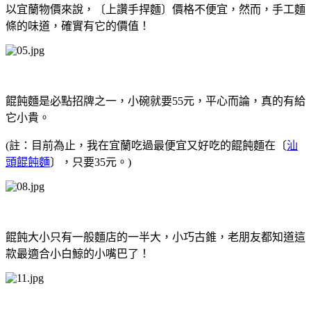
以宜蘭物價來說，〔上讚手捍麵〕價格不便宜，然而，手工麵
條的味道，確實有它的價值！
餛飩麵是必點招牌之一，小碗就要55元，平心而論，真的有給
它小貴。
(註：目前為止，我在宜蘭吃過最便宜又好吃的餛飩麵在〔
汕
頭餛飩麵
〕，只要35元。)
餛飩大小只有一般麵店的一半大，小巧古錐，老朋友都知道這
款最適合小白鯨的小嘴巴了！