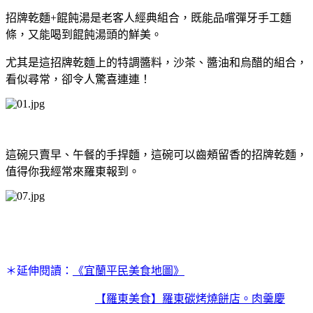
招牌乾麵+餛飩湯是老客人經典組合，既能品嚐彈牙手工麵
條，又能喝到餛飩湯頭的鮮美。
尤其是這招牌乾麵上的特調醬料，沙茶、醬油和烏醋的組合，
看似尋常，卻令人驚喜連連！
這碗只賣早、午餐的手捍麵，這碗可以齒頰留香的招牌乾麵，
值得你我經常來羅東報到。
＊延伸閱讀：
《宜蘭平民美食地圖》
【羅東美食】羅東碳烤燒餅店。肉羹慶