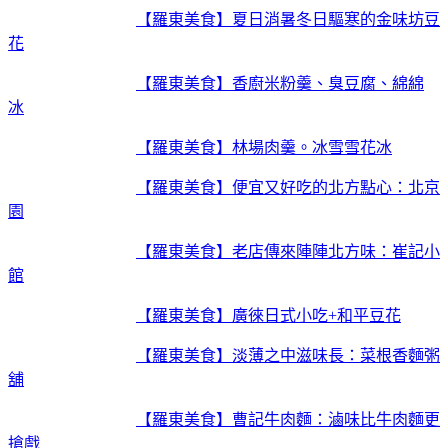
【羅東美食】夏日消暑冬日驅寒的金味坊豆
花
【羅東美食】香廚米粉羹、臭豆腐、綿綿
冰
【羅東美食】林場肉羹。冰雪雪花冰
【羅東美食】便宜又好吃的北方點心：北京
園
【羅東美食】老店傳來陣陣北方味：崔記小
館
【羅東美食】廣徠日式小吃+和平豆花
【羅東美食】淡薄之中滋味長：菜根香麵粥
舖
【羅東美食】曹記牛肉麵：滷味比牛肉麵更
搶戲