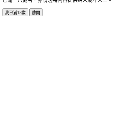
已滿十八歲者，亦請勿將內容提供給未成年人士。
我已滿18歲
離開