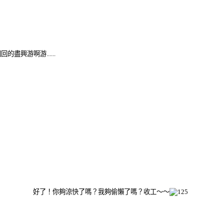
興游啊游......
好了！你夠涼快了嗎？我夠偷懶了嗎？收工～～