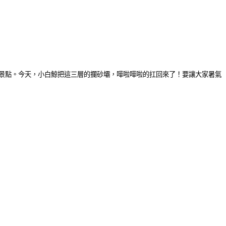
的景點。今天，小白鯨把這三層的攔砂壩，嘩啦嘩啦的扛回來了！要讓大家暑氣