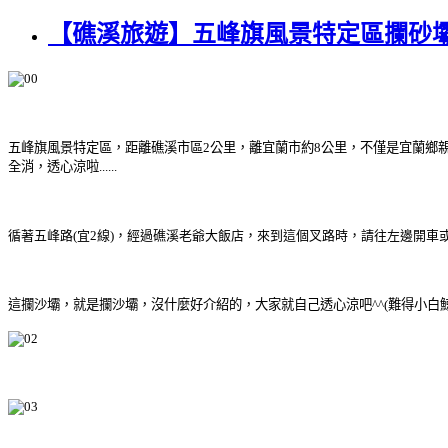
【礁溪旅遊】五峰旗風景特定區攔砂
五峰旗風景特定區，距離礁溪市區2公里，離宜蘭市約8公里，不僅是宜蘭鄉
全消，透心涼啦......
循著五峰路(宜2線)，經過礁溪老爺大飯店，來到這個叉路時，請往左邊開車或
這攔沙壩，就是攔沙壩，沒什麼好介紹的，大家就自己透心涼吧^^(難得小白