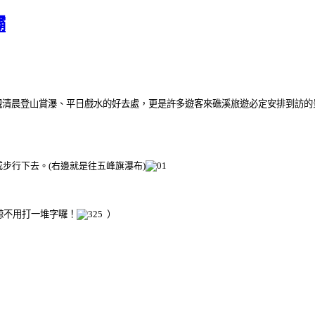
壩
親清晨登山賞瀑、平日戲水的好去處，更是許多遊客來礁溪旅遊必定安排到訪
步行下去。(右邊就是往五峰旗瀑布)
鯨不用打一堆字囉！
）