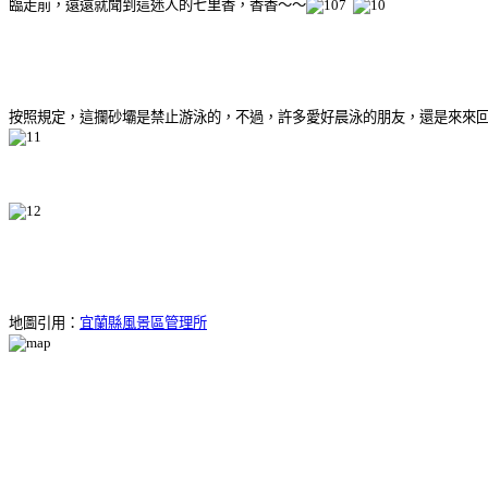
臨走前，遠遠就聞到這迷人的七里香，香香～～
按照規定，這攔砂壩是禁止游泳的，不過，許多愛好晨泳的朋友，還是來來回回的盡
地圖引用：
宜蘭縣風景區管理所