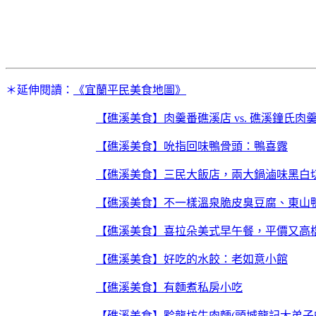
＊延伸閱讀：
《宜蘭平民美食地圖》
【礁溪美食】肉羹番礁溪店 vs. 礁溪鐘氏肉
【礁溪美食】吮指回味鴨骨頭：鴨喜露
【礁溪美食】三民大飯店，兩大鍋滷味黑白
【礁溪美食】不一樣溫泉脆皮臭豆腐、東山
【礁溪美食】喜拉朵美式早午餐，平價又高
【礁溪美食】好吃的水餃：老如意小館
【礁溪美食】有麵煮私房小吃
【礁溪美食】黔龍坊牛肉麵(頭城龍記大弟子