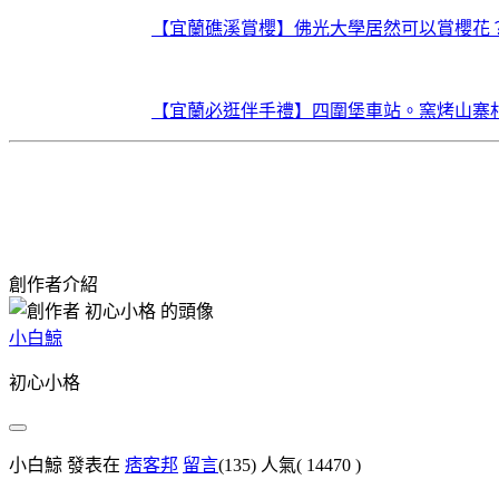
【宜蘭礁溪賞櫻】佛光大學居然可以賞櫻花
【宜蘭必逛伴手禮】四圍堡車站。窯烤山寨
創作者介紹
小白鯨
初心小格
小白鯨 發表在
痞客邦
留言
(135)
人氣(
14470
)