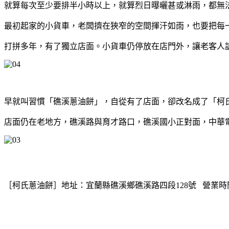
就算每次至少要排半小時以上，就算烈日曝曬甚或淋雨，都無
最初起家的小貨車，老闆擠在狹窄的空間揮汗如雨，也要把每
打拼多年，有了獨立店面。小貨車仍停放在店門外，讓老客人訴說
早就叫習慣「礁溪蔥油餅」，自從有了店面，卻改名成了「柯
店面仍在老地方，礁溪路與育才路口，礁溪國小正對面，中華
［柯氏蔥油餅］
地址：宜蘭縣礁溪鄉礁溪路四段128號
營業時間：