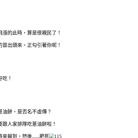
價飛漲的此時，算是很親民了！
的冒出頭來，正勾引著你呢！
好吃！
蔥油餅，是否名不虛傳？
要跟人家排隊吃蔥油餅啦！
到，然後......肥死