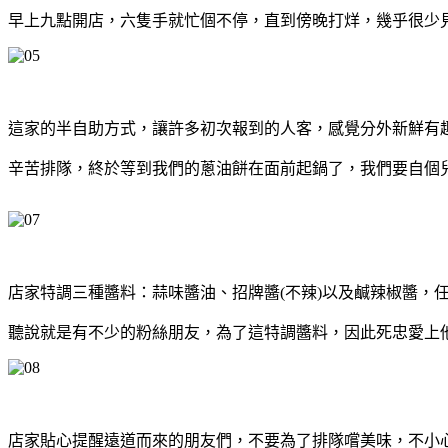
早上九點開店，六隻手就忙個不停，直到傍晚打烊，幾乎很少
這家的半自助方式，讓許多初次報到的人客，感覺分外新鮮有
辛苦排隊，終於等到我們的蔥油餅在面前起鍋了，我們要自個
店家特調三種醬料：蒜味醬油、招牌醬(不辣)以及鹹辣椒醬，
聽說就是有不少的粉絲朋友，為了這特調醬料，因此死忠愛上
店家貼心提醒遠道而來的朋友們，不要為了排隊嚐美味，不小