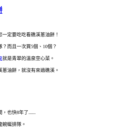
餅
您一定要吃吃看礁溪蔥油餅！
？而且一次買5個、10個？
泉
就是青翠的溫泉空心菜。
溪蔥油餅，就沒有來過礁溪。
8年了......
龍蜿蜒排隊。