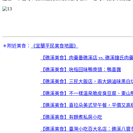
＊附近美食：
《宜蘭平民美食地圖》
【礁溪美食】肉羹番礁溪店 vs. 礁溪鐘氏肉
【礁溪美食】吮指回味鴨骨頭：鴨喜露
【礁溪美食】三民大飯店，兩大鍋滷味黑白
【礁溪美食】不一樣溫泉脆皮臭豆腐、東山
【礁溪美食】喜拉朵美式早午餐，平價又高
【礁溪美食】有麵煮私房小吃
【礁溪美食】臺灣小吃百大名店：礁溪八寶