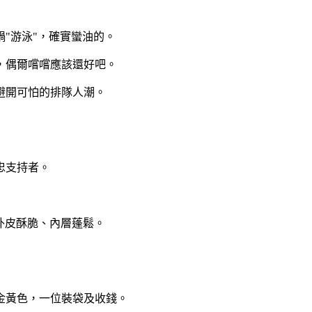
"游泳"，確實蠻油的。
，偶爾嚐嚐應該還好吧。
避開可怕的排隊人潮。
忠支持者。
外皮酥脆、內層蓬鬆。
金黃色，一位裝袋及收錢。