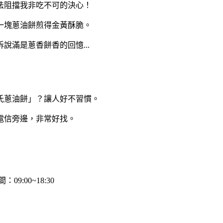
法阻擋我非吃不可的決心！
一塊蔥油餅煎得金黃酥脆。
滿是蔥香餅香的回憶...
氏蔥油餅」？讓人好不習慣。
電信旁邊，非常好找。
09:00~18:30