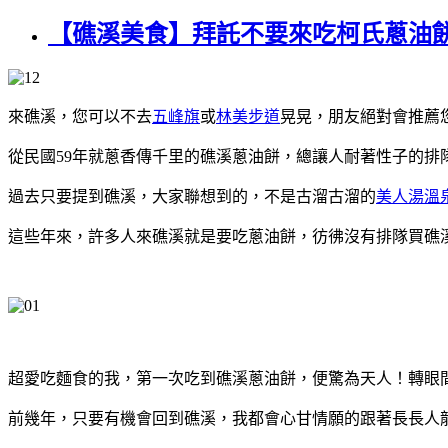
【礁溪美食】拜託不要來吃柯氏蔥油
來礁溪，您可以不去
五峰旗
或
林美步道
晃晃，朋友絕對會推薦
從民國59年就蔥香傳千里的礁溪蔥油餅，總讓人耐著性子的排隊
過去只要提到礁溪，大家聯想到的，不是古溜古溜的
美人湯溫
這些年來，許多人來礁溪就是要吃蔥油餅，彷彿沒有排隊買礁
超愛吃麵食的我，第一次吃到礁溪蔥油餅，便驚為天人！轉眼間，也快
前幾年，只要有機會回到礁溪，我都會心甘情願的跟著長長人