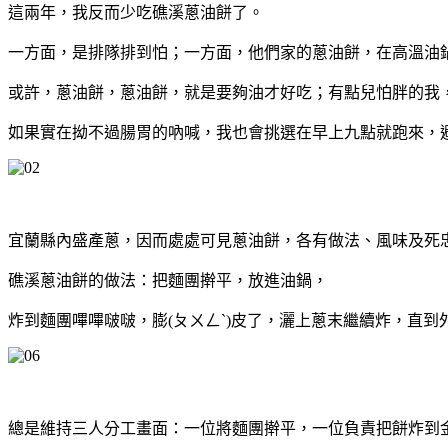
這兩年，我反而少吃礁溪蔥油餅了。
一方面，是排隊排到怕；一方面，他們家的蔥油餅，在高溫油鍋
或許，蔥油餅，蔥油餅，就是要夠油才好吃；有點兒怕胖的我
如果實在拗不過腸胃的吶喊，我也會挑選在早上九點就跑來，
宜蘭縣內盛產蔥，因而處處可見蔥油餅，各有做法、風味及死
礁溪蔥油餅的做法：把麵團擀平，放進油鍋，
炸到麵團嗶嗶啵啵，膨(ㄆㄨㄥˋ)皮了，灑上蔥末繼續炸，直到
總是維持三人分工畫面：一位將麵團擀平，一位負責把餅炸到