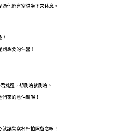
見過他們有空檔坐下來休息。
趣！
兒刷想要的沾醬！
任君挑選，想刷啥就刷啥。
他們家的蔥油餅呢！
心就讓警察杯杯拍照留念唷！