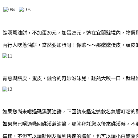
礁溪蔥油餅，不加蛋20元，加蛋25元。這在宜蘭縣境內，物
內行人吃蔥油餅，當然要加蛋呀！你瞧～～那嫩嫩蛋皮，頑皮
青蔥與餅皮、蛋皮，融合的奇妙滋味兒，趁熱大咬一口，就是
如果您尚未嚐過礁溪蔥油餅，下回請來鑑定這款名氣響叮噹的
如果您已嚐過幾回礁溪蔥油餅，那就拜託您以後來礁溪時，不
這樣，不但可以讓新朋友順利快速的嚐鮮，也可以讓小白鯨隨時來報