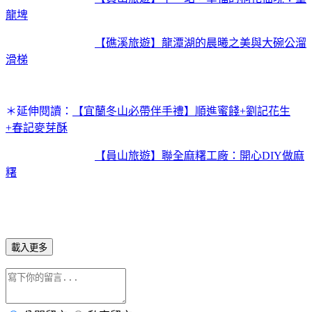
龍埤
【礁溪旅遊】龍潭湖的晨曦之美與大碗公溜
滑梯
＊延伸閱讀：
【宜蘭冬山必帶伴手禮】順進蜜餞+劉記花生
+春記麥芽酥
【員山旅遊】聯全麻糬工廠：開心DIY做麻
糬
載入更多