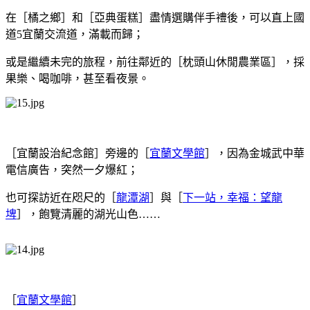
在［橘之鄉］和［亞典蛋糕］盡情選購伴手禮後，可以直上國
道5宜蘭交流道，滿載而歸；
或是繼續未完的旅程，前往鄰近的［枕頭山休閒農業區］，採
果樂、喝咖啡，甚至看夜景。
［宜蘭設治紀念館］旁邊的［
宜蘭文學館
］，因為金城武中華
電信廣告，突然一夕爆紅；
也可探訪近在咫尺的［
龍潭湖
］與［
下一站，幸福：望龍
埤
］，飽覽清麗的湖光山色……
［
宜蘭文學館
］