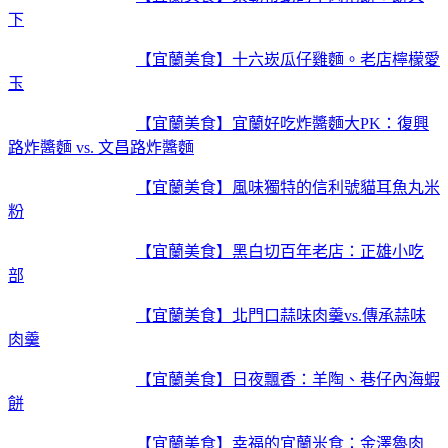
下
【宜蘭美食】十六崁瓜仔雞麵。老店檸檬愛
玉
【宜蘭美食】宜蘭好吃炸醬麵大PK：復興
路炸醬麵 vs. 文昌路炸醬麵
【宜蘭美食】風味獨特的信利號貓耳魚丸米
粉
【宜蘭美食】黑白切百年老店：正雄小吃
部
【宜蘭美食】北門口蒜味肉羹vs.傳承蒜味
肉羹
【宜蘭美食】日夜飄香：羊陶、巷仔內海蝦
餅
【宜蘭美食】幸福的宜蘭米食：金澤魯肉