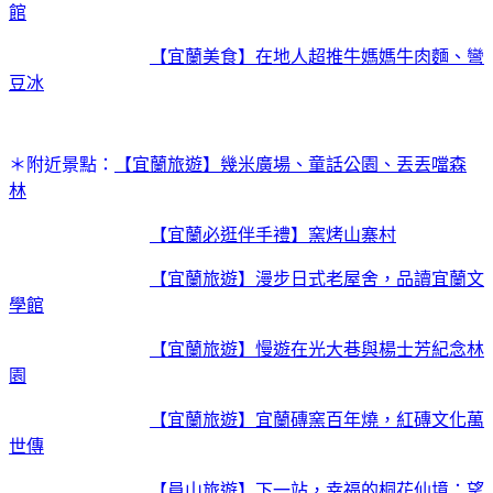
館
【宜蘭美食】在地人超推牛媽媽牛肉麵、彎
豆冰
＊附近景點：
【宜蘭旅遊】幾米廣場、童話公園、丟丟噹森
林
【宜蘭必逛伴手禮】窯烤山寨村
【宜蘭旅遊】漫步日式老屋舍，品讀宜蘭文
學館
【宜蘭旅遊】慢遊在光大巷與楊士芳紀念林
園
【宜蘭旅遊】宜蘭磚窯百年燒，紅磚文化萬
世傳
【員山旅遊】下一站，幸福的桐花仙境：望