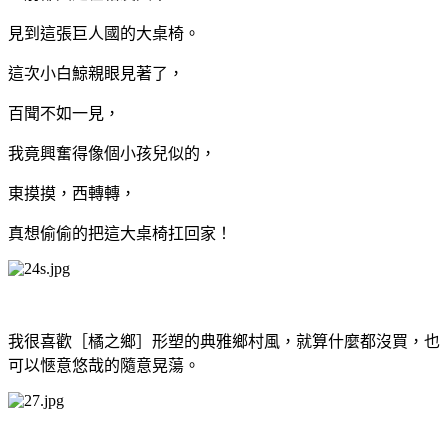
見到這張巨人國的大桌椅。
這次小白鯨親眼見著了，
百聞不如一見，
我竟興奮得像個小孩兒似的，
東摸摸，西轉轉，
真想偷偷的把這大桌椅扛回家！
我很喜歡［橘之鄉］形塑的典雅鄉村風，就算什麼都沒買，也
可以愜意悠哉的隨意晃蕩。