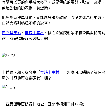
宜蘭可以買的伴手禮太多了，或是傳統的蜜餞、鴨賞、麻糬，
或是創新的奶凍捲、蔥蛋捲。
能夠免費停車參觀，又能瘋狂試吃試飲、吹冷氣休息的地方，
自然會吸引絡繹不絕的遊客。
四圍堡車站
、
窯烤山寨村
、橘之鄉蜜餞形象館和亞典蛋糕密碼
館，就是這般超夯必逛景點。
上禮拜，和大家分享［
窯烤山寨村
］，怎麼可以錯過了就在隔
壁的［亞典蛋糕密碼館］呢？
［亞典蛋糕密碼館］地址：宜蘭市梅洲二路122號